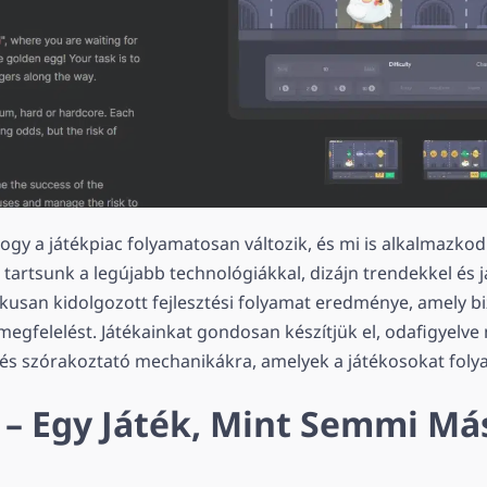
gy a játékpiac folyamatosan változik, és mi is alkalmazk
 tartsunk a legújabb technológiákkal, dizájn trendekkel és
usan kidolgozott fejlesztési folyamat eredménye, amely bi
egfelelést. Játékainkat gondosan készítjük el, odafigyelve
 és szórakoztató mechanikákra, amelyek a játékosokat foly
 – Egy Játék, Mint Semmi Má