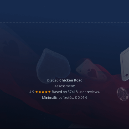
© 2026
Chicken Road
Assessment:
4.9
★★★★★
Based on
57418
user reviews.
Minimális befizetés:
€ 0,01 €