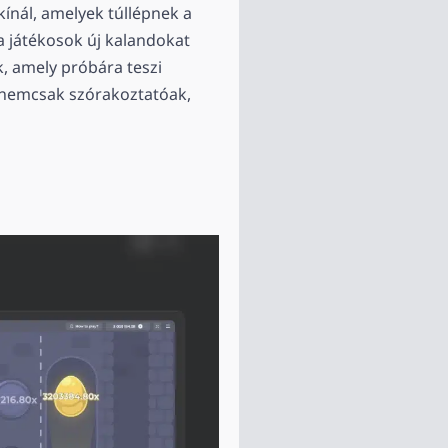
kínál, amelyek túllépnek a
 a játékosok új kalandokat
, amely próbára teszi
 nemcsak szórakoztatóak,