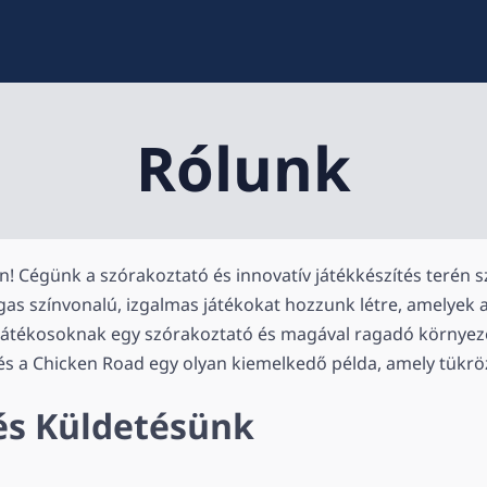
Rólunk
! Cégünk a szórakoztató és innovatív játékkészítés terén s
as színvonalú, izgalmas játékokat hozzunk létre, amelyek a
a játékosoknak egy szórakoztató és magával ragadó környe
és a Chicken Road egy olyan kiemelkedő példa, amely tükrözi 
s Küldetésünk