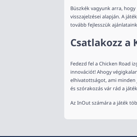
Büszkék vagyunk arra, hogy 
visszajelzései alapján. A já
tovább fejlesszük ajánlatain
Csatlakozz a
Fedezd fel a Chicken Road iz
innovációt! Ahogy végigkalan
elhivatottságot, ami minden j
és szórakozás vár rád a játé
Az InOut számára a játék töb