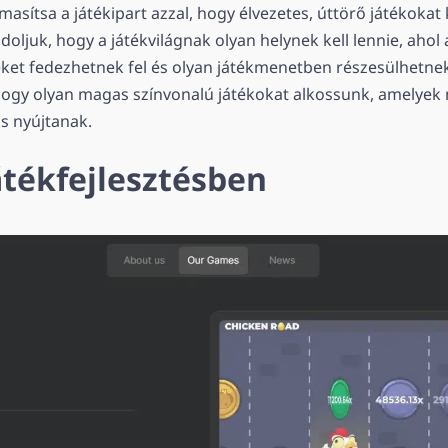
masítsa a játékipart azzal, hogy élvezetes, úttörő játékokat 
doljuk, hogy a játékvilágnak olyan helynek kell lennie, ahol
eket fedezhetnek fel és olyan játékmenetben részesülhetnek
hogy olyan magas színvonalú játékokat alkossunk, amelyek
 nyújtanak.
átékfejlesztésben