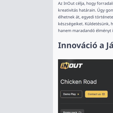
Az InOut célja, hogy forradal
kreativitás határain. Úgy gon
élhetnek át, egyedi történet
készségeiket. Küldetésünk, 
hanem maradandó élményt is
Innováció a J