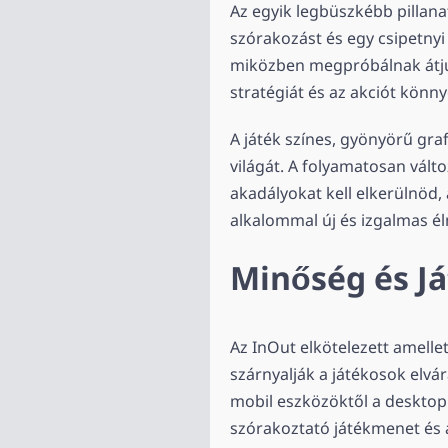
Az egyik legbüszkébb pillanat
szórakozást és egy csipetnyi
miközben megpróbálnak átjut
stratégiát és az akciót könn
A játék színes, gyönyörű gra
világát. A folyamatosan vált
akadályokat kell elkerülnöd,
alkalommal új és izgalmas él
Minőség és J
Az InOut elkötelezett amelle
szárnyalják a játékosok elvá
mobil eszközöktől a desktop
szórakoztató játékmenet és a