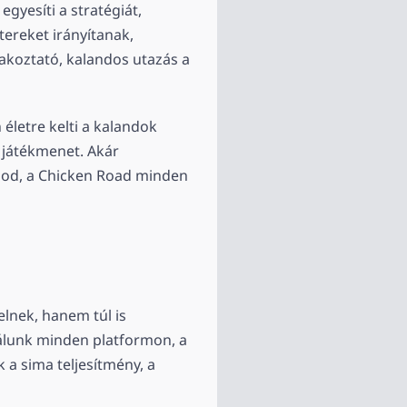
gyesíti a stratégiát,
ereket irányítanak,
akoztató, kalandos utazás a
életre kelti a kalandok
 játékmenet. Akár
anod, a Chicken Road minden
lnek, hanem túl is
nálunk minden platformon, a
a sima teljesítmény, a