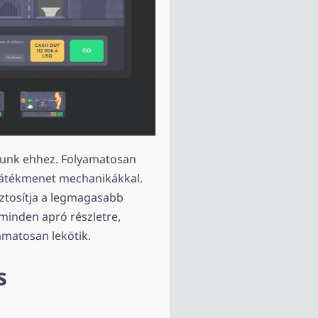
odunk ehhez. Folyamatosan
 játékmenet mechanikákkal.
ztosítja a legmagasabb
 minden apró részletre,
amatosan lekötik.
s