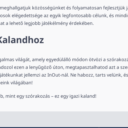
meghallgatjuk közösségünket és folyamatosan fejlesztjük j
tékosok elégedettsége az egyik legfontosabb célunk, és mind
kat a lehető legjobb játékélmény érdekében.
 Kalandhoz
galmas világát, amely egyedülálló módon ötvözi a szórakozás
dozol ezen a lenyűgöző úton, megtapasztalhatod azt a szenv
átékunkat jellemzi az InOut-nál. Ne habozz, tarts velünk, é
keink világában!
b, mint egy szórakozás – ez egy igazi kaland!