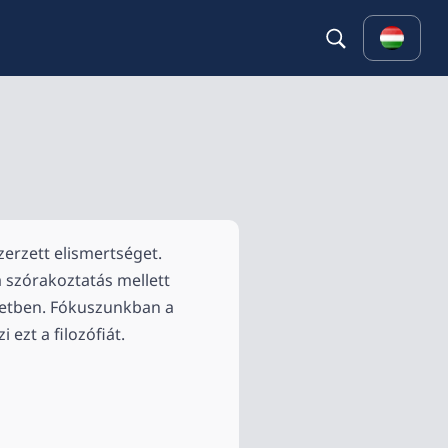
zerzett elismertséget.
 szórakoztatás mellett
zetben. Fókuszunkban a
ezt a filozófiát.